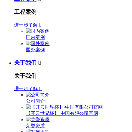
工程案例
进一步了解

国内案例
国外案例
关于我们

关于我们
进一步了解

公司简介
【开云世界杯】-中国有限公司官网
荣誉资质