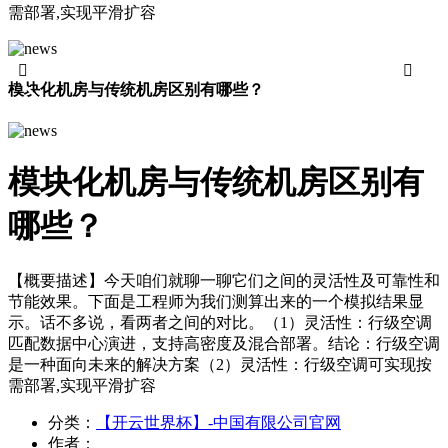
需部署,实现平滑扩容


模块化机房与传统机房区别有哪些？
模块化机房与传统机房区别有
哪些？
【概要描述】
今天咱们就聊一聊它们之间的灵活性及可靠性和
节能效果。下面是工程师为我们测算出来的一个模拟结果显
示。话不多说，看两者之间的对比。（1）灵活性：行级空调
匹配数据中心演进，支持高密度及混合部署。结论：行级空调
是一种面向未来的解决方案（2）灵活性：行级空调可实现按
需部署,实现平滑扩容
分类：
【开云世界杯】-中国有限公司官网
作者：