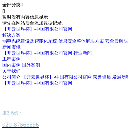
全部分类


暂时没有内容信息显示
请先在网站后台添加数据记录。
【开云世界杯】-中国有限公司官网
解决方案
弱电系统建设及智能化系统
信息安全整体解决方案
安全云解决
新闻资讯
【开云世界杯】-中国有限公司官网
行业新闻
工程案例
国内案例
国外案例
关于我们
公司简介
【开云世界杯】-中国有限公司官网
荣誉资质
发展历
【开云世界杯】-中国有限公司官网
【开云世界杯】-中国有限公司官网
服务热线：
020-87566596