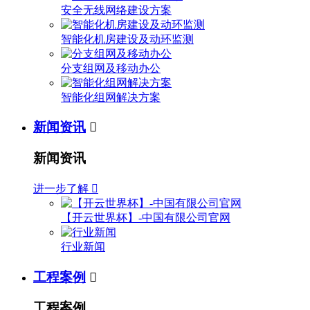
安全无线网络建设方案
智能化机房建设及动环监测
分支组网及移动办公
智能化组网解决方案
新闻资讯

新闻资讯
进一步了解

【开云世界杯】-中国有限公司官网
行业新闻
工程案例

工程案例