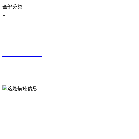
全部分类


【开云世界杯】-中国有限公司官网
服务热线：
020-87566596
地址：
广州市萝岗区科学城科学大道绿地中央广场E栋2716室