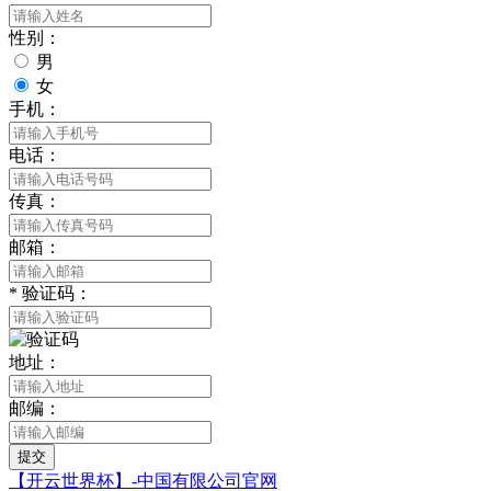
性别：
男
女
手机：
电话：
传真：
邮箱：
*
验证码：
地址：
邮编：
提交
【开云世界杯】-中国有限公司官网