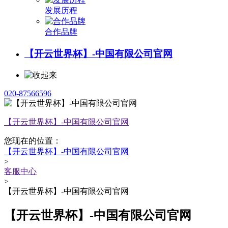
发展历程
合作品牌
【开云世界杯】-中国有限公司官网
020-87566596
【开云世界杯】-中国有限公司官网
您现在的位置：
【开云世界杯】-中国有限公司官网
>
客服中心
>
【开云世界杯】-中国有限公司官网
【开云世界杯】-中国有限公司官网