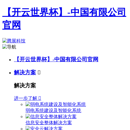
【开云世界杯】-中国有限公司
官网
【开云世界杯】-中国有限公司官网
解决方案

解决方案
进一步了解

弱电系统建设及智能化系统
信息安全整体解决方案