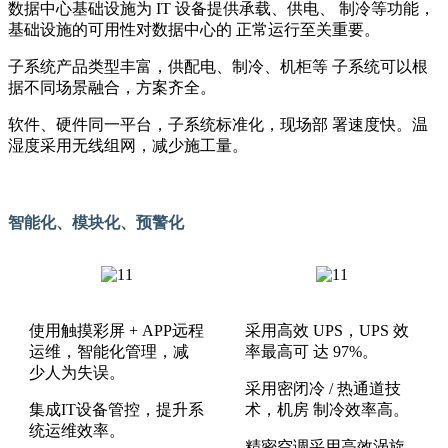
数据中心基础设施为 IT 设备提供承载、供电、 制冷等功能，
基础设施的可用性对数据中心的 正常运行至关重要。
子系统产品类型丰富，供配电、制冷、机柜等 子系统可以根
据不同场景融合，方案齐全。
软件、硬件同一平台，子系统标准化，现场部 署速度快。温
湿度采用无线组网，减少施工量。
智能化、模块化、预警化
使用触摸彩屏 + APP远程
采用高效 UPS，UPS 效
运维，智能化管理，减
率最高可 达 97%。
少人为失误。
采用密闭冷 / 热通道技
集成IT设备管控，提升系
术，机房 制冷效率高。
统运维效率。
精密空调采用高效涡旋