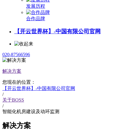
发展历程
合作品牌
【开云世界杯】-中国有限公司官网
020-87566596
解决方案
您现在的位置：
【开云世界杯】-中国有限公司官网
/
关于BOSS
/
智能化机房建设及动环监测
解决方案