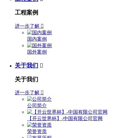
工程案例
进一步了解

国内案例
国外案例
关于我们

关于我们
进一步了解

公司简介
【开云世界杯】-中国有限公司官网
荣誉资质