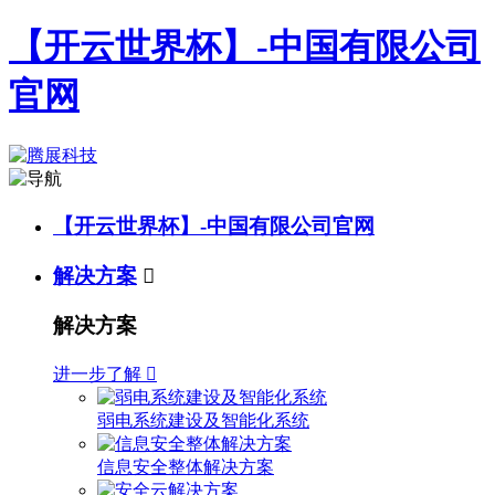
【开云世界杯】-中国有限公司
官网
【开云世界杯】-中国有限公司官网
解决方案

解决方案
进一步了解

弱电系统建设及智能化系统
信息安全整体解决方案