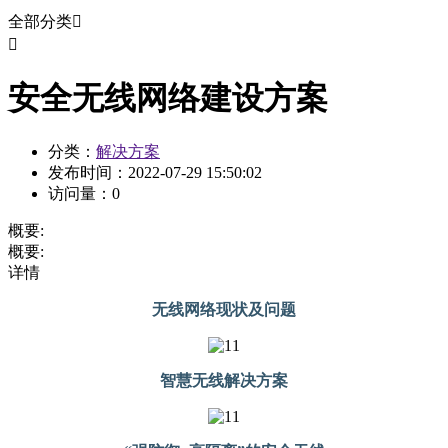
全部分类


安全无线网络建设方案
分类：
解决方案
发布时间：
2022-07-29 15:50:02
访问量：
0
概要:
概要:
详情
无线网络现状及问题
智慧无线解决方案