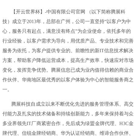
【开云世界杯】-中国有限公司官网 （以下简称腾展科
技）成立于2013年，总部在广州，公司一直坚持“以客户为中
心，服务只有起点，满意没有终点”为企业使命，依托多年的
行业经验，以客户需求为导向，用优质产品、专业技术和完善
服务为依托，为客户提供专业的、前瞻性的新IT信息技术解决
方案，帮助客户降低运营成本，提高生产效率，快速应对市场
变化，发挥竞争优势。腾展信息已成为业内值得信赖的商业合
作伙伴、华南地区最优秀的以客户体验为中心的智能服务商之
一。
腾展科技自成立以来不断优化先进的服务管理体系、高交
付能力及扎实的技术储备和持续创新能力，多年来保持着与众
多业界领先IT厂商紧密合作，先后成为绿盟金牌代理、H3C金
牌代理、信锐金牌经销商、华为认证经销商、维谛合作伙伴、