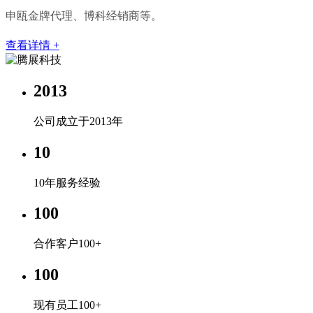
申瓯金牌代理、博科经销商等。
查看详情 +
2013
公司成立于2013年
10
10年服务经验
100
合作客户100+
100
现有员工100+