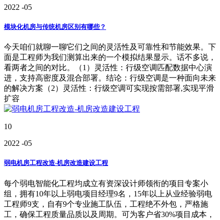
2022
-05
模块化机房与传统机房区别有哪些？
今天咱们就聊一聊它们之间的灵活性及可靠性和节能效果。下
面是工程师为我们测算出来的一个模拟结果显示。话不多说，
看两者之间的对比。（1）灵活性：行级空调匹配数据中心演
进，支持高密度及混合部署。结论：行级空调是一种面向未来
的解决方案（2）灵活性：行级空调可实现按需部署,实现平滑
扩容
10
2022
-05
弱电机房工程改造-机房改造建设工程
每个弱电智能化工程均成立有资深设计师领衔的项目专案小
组，拥有10年以上弱电项目经理9名，15年以上从业经验弱电
工程师9支，自有9个专业施工队伍，工程绝不外包，严格施
工，确保工程质量品质以及周期。可为客户省30%项目成本，