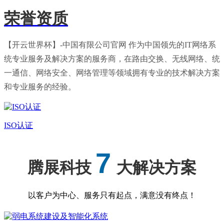
荣誉资质
【开云世界杯】-中国有限公司官网 作为中国领先的IT网络系
统专业服务及解决方案的服务商，在路由交换、无线网络、统
一通信、网络安全、网络管理等领域拥有专业的技术解决方案
和专业服务的经验。
ISO认证
7
腾展科技
大解决方案
以客户为中心、服务只有起点，满意没有终点！