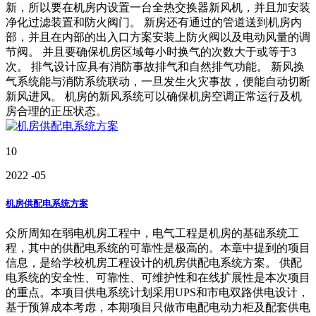
新，所以要在机房内设置一台全热交换器新风机，并且加安装
净化过滤装置和防火阀门。 新房还有通过的管道送到机房内
部，并且在内部的出入口方案安装上防火阀以及电动风量的调
节阀。 并且要确保机房区域每小时换气的次数大于或等于3
次。 排气设计应具有消防事故排气和自然排气功能。 新风换
气系统能与消防系统联动，一旦发生火灾事故，便能自动切断
新风进风。 机房的新风系统可以确保机房空调正常运行及机
房合理的正压状态。
10
2022
-05
机房供配电系统方案
众所周知在弱电机房工程中，电气工程是机房的基础系统工
程，其中的供配电系统的可靠性是极高的。本章中提到的项目
信息，是给学校机房工程设计的机房供配电系统方案。 供配
电系统的安全性、可靠性、可维护性和在线扩展性是本次项目
的重点。本项目供电系统计划采用UPS和市电双路供电设计，
基于预算成本考虑，本期项目只做市电配电动力柜及配套供电