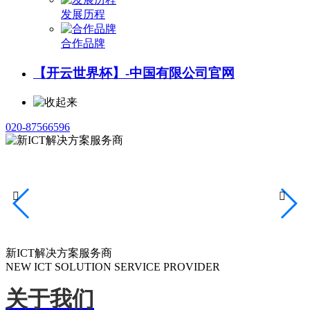
发展历程
合作品牌
【开云世界杯】-中国有限公司官网
020-87566596


新ICT解决方案服务商
NEW ICT SOLUTION SERVICE PROVIDER
关于我们