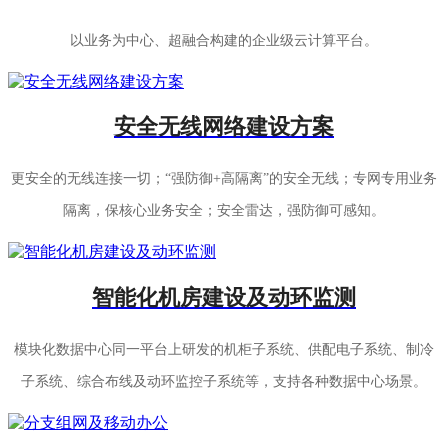
以业务为中心、超融合构建的企业级云计算平台。
安全无线网络建设方案
更安全的无线连接一切；“强防御+高隔离”的安全无线；专网专用业务
隔离，保核心业务安全；安全雷达，强防御可感知。
智能化机房建设及动环监测
模块化数据中心同一平台上研发的机柜子系统、供配电子系统、制冷
子系统、综合布线及动环监控子系统等，支持各种数据中心场景。