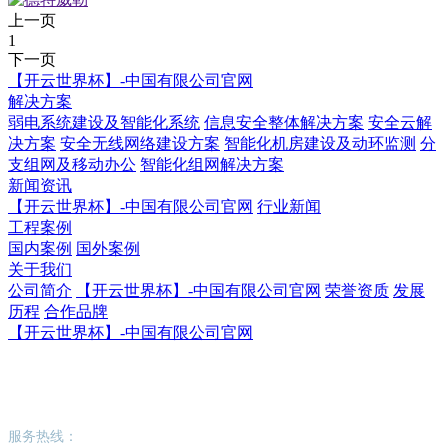
上一页
1
下一页
【开云世界杯】-中国有限公司官网
解决方案
弱电系统建设及智能化系统
信息安全整体解决方案
安全云解
决方案
安全无线网络建设方案
智能化机房建设及动环监测
分
支组网及移动办公
智能化组网解决方案
新闻资讯
【开云世界杯】-中国有限公司官网
行业新闻
工程案例
国内案例
国外案例
关于我们
公司简介
【开云世界杯】-中国有限公司官网
荣誉资质
发展
历程
合作品牌
【开云世界杯】-中国有限公司官网
【开云世界杯】-中国有限公司官网
服务热线：